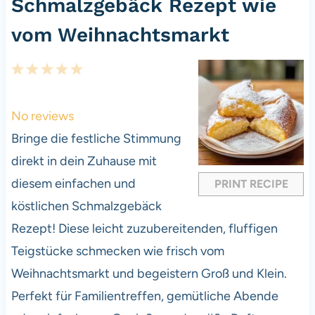
Schmalzgebäck Rezept wie
vom Weihnachtsmarkt
1
2
3
4
5
S
S
S
S
S
t
t
t
t
t
No reviews
a
a
a
a
a
Bringe die festliche Stimmung
r
r
r
r
r
direkt in dein Zuhause mit
s
s
s
s
diesem einfachen und
PRINT RECIPE
köstlichen Schmalzgebäck
Rezept! Diese leicht zuzubereitenden, fluffigen
Teigstücke schmecken wie frisch vom
Weihnachtsmarkt und begeistern Groß und Klein.
Perfekt für Familientreffen, gemütliche Abende