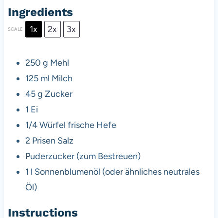
Ingredients
1x
2x
3x
SCALE
250 g
Mehl
125
ml Milch
45 g
Zucker
1
Ei
1/4
Würfel frische Hefe
2
Prisen Salz
Puderzucker (zum Bestreuen)
1
l Sonnenblumenöl (oder ähnliches neutrales
Öl)
Instructions