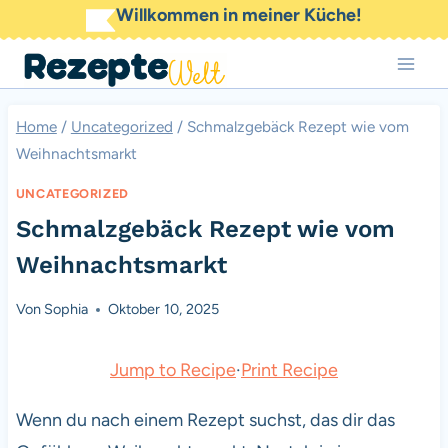
Zum
Willkommen in meiner Küche!
Inhalt
springen
Home
/
Uncategorized
/
Schmalzgebäck Rezept wie vom
Weihnachtsmarkt
UNCATEGORIZED
Schmalzgebäck Rezept wie vom
Weihnachtsmarkt
Von
Sophia
Oktober 10, 2025
Jump to Recipe
·
Print Recipe
Wenn du nach einem Rezept suchst, das dir das