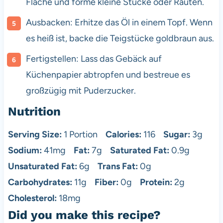
Fläche und forme kleine Stücke oder Rauten.
Ausbacken: Erhitze das Öl in einem Topf. Wenn
es heiß ist, backe die Teigstücke goldbraun aus.
Fertigstellen: Lass das Gebäck auf
Küchenpapier abtropfen und bestreue es
großzügig mit Puderzucker.
Nutrition
Serving Size:
1 Portion
Calories:
116
Sugar:
3g
Sodium:
41mg
Fat:
7g
Saturated Fat:
0.9g
Unsaturated Fat:
6g
Trans Fat:
0g
Carbohydrates:
11g
Fiber:
0g
Protein:
2g
Cholesterol:
18mg
Did you make this recipe?