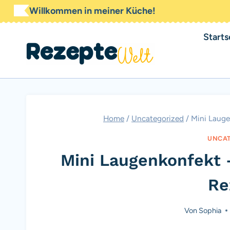
Zum
Willkommen in meiner Küche!
Inhalt
Starts
springen
Home
/
Uncategorized
/
Mini Lauge
UNCAT
Mini Laugenkonfekt 
Re
Von
Sophia