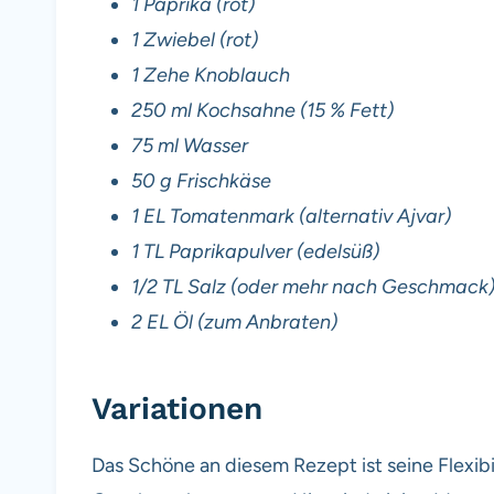
1 Paprika (rot)
1 Zwiebel (rot)
1 Zehe Knoblauch
250 ml Kochsahne (15 % Fett)
75 ml Wasser
50 g Frischkäse
1 EL Tomatenmark (alternativ Ajvar)
1 TL Paprikapulver (edelsüß)
1/2 TL Salz (oder mehr nach Geschmack
2 EL Öl (zum Anbraten)
Variationen
Das Schöne an diesem Rezept ist seine Flexibi