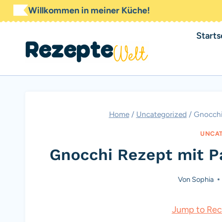
Zum
Willkommen in meiner Küche!
Inhalt
Starts
springen
Home
/
Uncategorized
/
Gnocchi
UNCAT
Gnocchi Rezept mit P
Von
Sophia
Jump to Rec