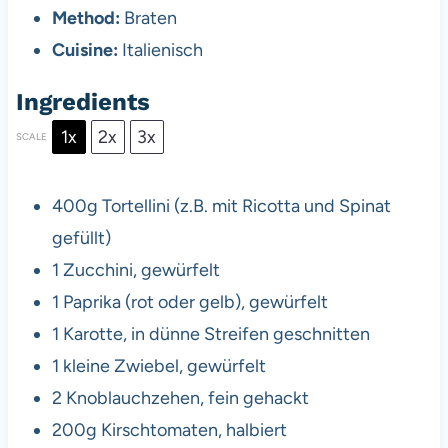
Method:
Braten
Cuisine:
Italienisch
Ingredients
1x
2x
3x
SCALE
400g
Tortellini (z.B. mit Ricotta und Spinat
gefüllt)
1
Zucchini, gewürfelt
1
Paprika (rot oder gelb), gewürfelt
1
Karotte, in dünne Streifen geschnitten
1
kleine Zwiebel, gewürfelt
2
Knoblauchzehen, fein gehackt
200g
Kirschtomaten, halbiert