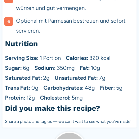
würzen und gut vermengen.
Optional mit Parmesan bestreuen und sofort
servieren.
Nutrition
Serving Size:
1 Portion
Calories:
320 kcal
Sugar:
6g
Sodium:
350mg
Fat:
10g
Saturated Fat:
2g
Unsaturated Fat:
7g
Trans Fat:
0g
Carbohydrates:
48g
Fiber:
5g
Protein:
12g
Cholesterol:
5mg
Did you make this recipe?
Share a photo and tag us — we can't wait to see what you've made!