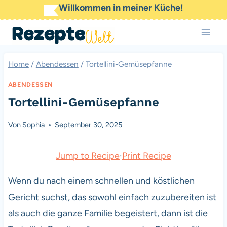
Zum
Willkommen in meiner Küche!
Inhalt
springen
Home
/
Abendessen
/
Tortellini-Gemüsepfanne
ABENDESSEN
Tortellini-Gemüsepfanne
Von
Sophia
September 30, 2025
Jump to Recipe
·
Print Recipe
Wenn du nach einem schnellen und köstlichen
Gericht suchst, das sowohl einfach zuzubereiten ist
als auch die ganze Familie begeistert, dann ist die