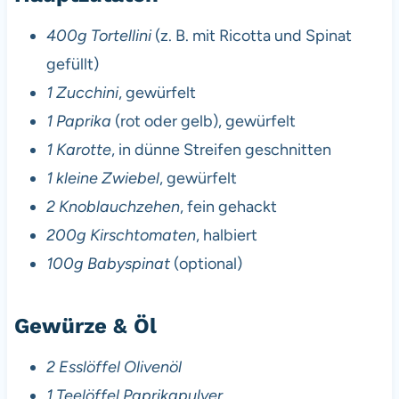
400g Tortellini
(z. B. mit Ricotta und Spinat
gefüllt)
1 Zucchini
, gewürfelt
1 Paprika
(rot oder gelb), gewürfelt
1 Karotte
, in dünne Streifen geschnitten
1 kleine Zwiebel
, gewürfelt
2 Knoblauchzehen
, fein gehackt
200g Kirschtomaten
, halbiert
100g Babyspinat
(optional)
Gewürze & Öl
2 Esslöffel Olivenöl
1 Teelöffel Paprikapulver