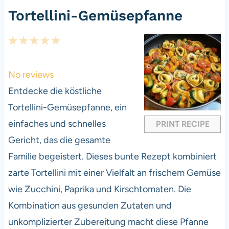
Tortellini-Gemüsepfanne
1
2
3
4
5
S
S
S
S
S
t
t
t
t
t
No reviews
a
a
a
a
a
Entdecke die köstliche
r
r
r
r
r
Tortellini-Gemüsepfanne, ein
s
s
s
s
einfaches und schnelles
PRINT RECIPE
Gericht, das die gesamte
Familie begeistert. Dieses bunte Rezept kombiniert
zarte Tortellini mit einer Vielfalt an frischem Gemüse
wie Zucchini, Paprika und Kirschtomaten. Die
Kombination aus gesunden Zutaten und
unkomplizierter Zubereitung macht diese Pfanne