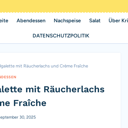
eite
Abendessen
Nachspeise
Salat
Über Kri
DATENSCHUTZPOLITIK
lgalette mit Räucherlachs und Crème Fraîche
NDESSEN
alette mit Räucherlachs
me Fraîche
eptember 30, 2025