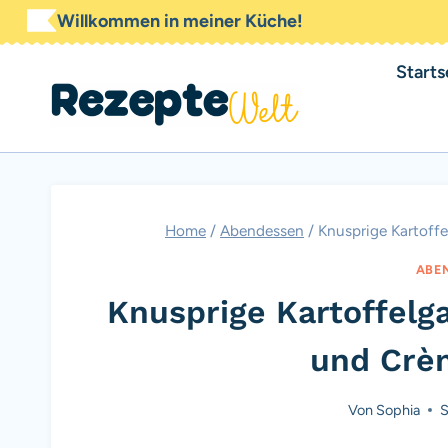
Zum
Willkommen in meiner Küche!
Inhalt
Starts
springen
Home
/
Abendessen
/
Knusprige Kartoffe
ABE
Knusprige Kartoffelg
und Crè
Von
Sophia
S