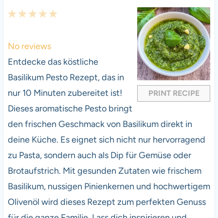
1
2
3
4
5
S
S
S
S
S
t
t
t
t
t
No reviews
a
a
a
a
a
Entdecke das köstliche
r
r
r
r
r
Basilikum Pesto Rezept, das in
s
s
s
s
nur 10 Minuten zubereitet ist!
PRINT RECIPE
Dieses aromatische Pesto bringt
den frischen Geschmack von Basilikum direkt in
deine Küche. Es eignet sich nicht nur hervorragend
zu Pasta, sondern auch als Dip für Gemüse oder
Brotaufstrich. Mit gesunden Zutaten wie frischem
Basilikum, nussigen Pinienkernen und hochwertigem
Olivenöl wird dieses Rezept zum perfekten Genuss
für die ganze Familie. Lass dich inspirieren und