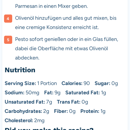
Parmesan in einen Mixer geben.
Olivenöl hinzufügen und alles gut mixen, bis
eine cremige Konsistenz erreicht ist.
Pesto sofort genießen oder in ein Glas füllen,
dabei die Oberfläche mit etwas Olivenöl
abdecken.
Nutrition
Serving Size:
1 Portion
Calories:
90
Sugar:
0g
Sodium:
50mg
Fat:
9g
Saturated Fat:
1g
Unsaturated Fat:
7g
Trans Fat:
0g
Carbohydrates:
2g
Fiber:
0g
Protein:
1g
Cholesterol:
2mg