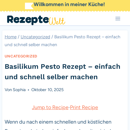
Zum
Willkommen in meiner Küche!
Inhalt
springen
Home
/
Uncategorized
/
Basilikum Pesto Rezept – einfach
und schnell selber machen
UNCATEGORIZED
Basilikum Pesto Rezept – einfach
und schnell selber machen
Von
Sophia
Oktober 10, 2025
Jump to Recipe
·
Print Recipe
Wenn du nach einem schnellen und köstlichen