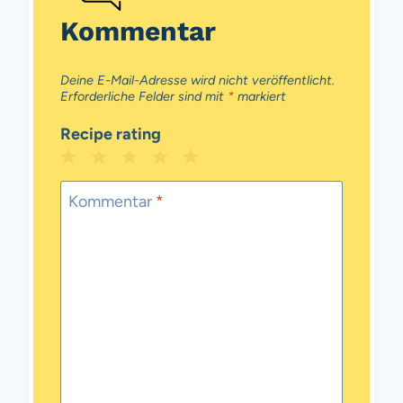
Kommentar
Deine E-Mail-Adresse wird nicht veröffentlicht.
Erforderliche Felder sind mit
*
markiert
Recipe rating
1
2
3
4
5
Star
Stars
Stars
Stars
Stars
Kommentar
*