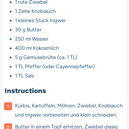
1
rote Zwiebel
1
Zehe Knoblauch
1
kleines Stück Ingwer
30 g
Butter
250
ml Wasser
400
ml Kokosmilch
5 g
Gemüsebrühe (ca.
1
TL)
1
TL Pfeffer (oder Cayennepfeffer)
1
TL Salz
Instructions
Kürbis, Kartoffeln, Möhren, Zwiebel, Knoblauch
und Ingwer vorbereiten und klein schneiden.
Butter in einem Topf erhitzen, Zwiebel glasig