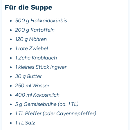
Für die Suppe
500 g Hokkaidokürbis
200 g Kartoffeln
120 g Möhren
1 rote Zwiebel
1 Zehe Knoblauch
1 kleines Stück Ingwer
30 g Butter
250 ml Wasser
400 ml Kokosmilch
5 g Gemüsebrühe (ca. 1 TL)
1 TL Pfeffer (oder Cayennepfeffer)
1 TL Salz