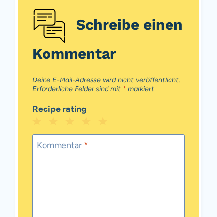
Schreibe einen
Kommentar
Deine E-Mail-Adresse wird nicht veröffentlicht.
Erforderliche Felder sind mit
*
markiert
Recipe rating
1
2
3
4
5
Star
Stars
Stars
Stars
Stars
Kommentar
*