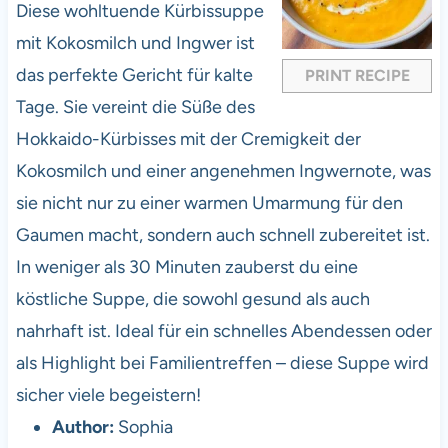
a
a
a
a
a
Diese wohltuende Kürbissuppe
r
r
r
r
r
mit Kokosmilch und Ingwer ist
s
s
s
s
das perfekte Gericht für kalte
PRINT RECIPE
Tage. Sie vereint die Süße des
Hokkaido-Kürbisses mit der Cremigkeit der
Kokosmilch und einer angenehmen Ingwernote, was
sie nicht nur zu einer warmen Umarmung für den
Gaumen macht, sondern auch schnell zubereitet ist.
In weniger als 30 Minuten zauberst du eine
köstliche Suppe, die sowohl gesund als auch
nahrhaft ist. Ideal für ein schnelles Abendessen oder
als Highlight bei Familientreffen – diese Suppe wird
sicher viele begeistern!
Author:
Sophia