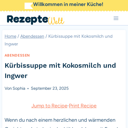
Zum
Willkommen in meiner Küche!
Inhalt
springen
Home
/
Abendessen
/
Kürbissuppe mit Kokosmilch und
Ingwer
ABENDESSEN
Kürbissuppe mit Kokosmilch und
Ingwer
Von
Sophia
September 23, 2025
Jump to Recipe
·
Print Recipe
Wenn du nach einem herzlichen und wärmenden