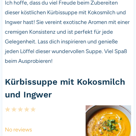
Ich hoffe, dass du viel Freude beim Zubereiten
dieser köstlichen Kürbissuppe mit Kokosmilch und
Ingwer hast! Sie vereint exotische Aromen mit einer
cremigen Konsistenz und ist perfekt für jede
Gelegenheit. Lass dich inspirieren und genieße
jeden Löffel dieser wundervollen Suppe. Viel Spaß
beim Ausprobieren!
Kürbissuppe mit Kokosmilch
und Ingwer
1
2
3
4
5
S
S
S
S
S
t
t
t
t
t
No reviews