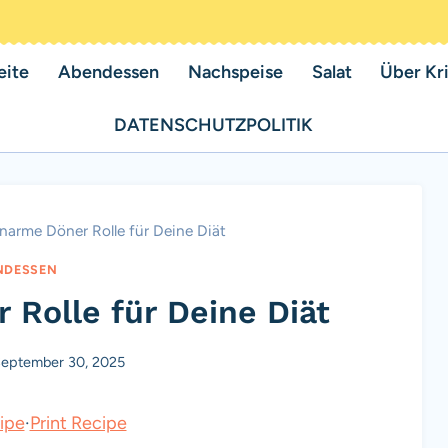
eite
Abendessen
Nachspeise
Salat
Über Kri
DATENSCHUTZPOLITIK
enarme Döner Rolle für Deine Diät
NDESSEN
 Rolle für Deine Diät
eptember 30, 2025
ipe
·
Print Recipe