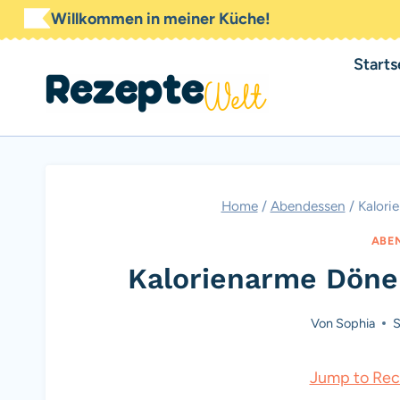
Zum
Willkommen in meiner Küche!
Inhalt
Starts
springen
Home
/
Abendessen
/
Kalori
ABE
Kalorienarme Döner
Von
Sophia
S
Jump to Rec