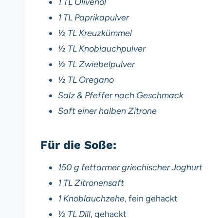
1 TL Olivenöl
1 TL Paprikapulver
½ TL Kreuzkümmel
½ TL Knoblauchpulver
½ TL Zwiebelpulver
½ TL Oregano
Salz & Pfeffer nach Geschmack
Saft einer halben Zitrone
Für die Soße:
150 g fettarmer griechischer Joghurt
1 TL Zitronensaft
1 Knoblauchzehe
, fein gehackt
½ TL Dill
, gehackt