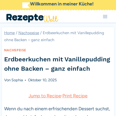
Zum
Willkommen in meiner Küche!
Inhalt
springen
Home
/
Nachspeise
/
Erdbeerkuchen mit Vanillepudding
ohne Backen – ganz einfach
NACHSPEISE
Erdbeerkuchen mit Vanillepudding
ohne Backen – ganz einfach
Von
Sophia
Oktober 10, 2025
Jump to Recipe
·
Print Recipe
Wenn du nach einem erfrischenden Dessert suchst,