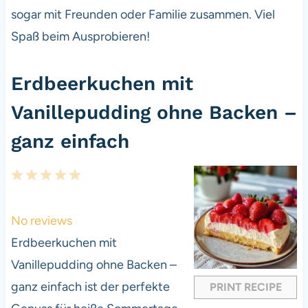
sogar mit Freunden oder Familie zusammen. Viel
Spaß beim Ausprobieren!
Erdbeerkuchen mit
Vanillepudding ohne Backen –
ganz einfach
1
2
3
4
5
S
S
S
S
S
t
t
t
t
t
No reviews
a
a
a
a
a
Erdbeerkuchen mit
r
r
r
r
r
Vanillepudding ohne Backen –
s
s
s
s
ganz einfach ist der perfekte
PRINT RECIPE