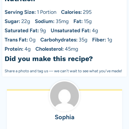
Serving Size:
1 Portion
Calories:
295
Sugar:
22g
Sodium:
35mg
Fat:
15g
Saturated Fat:
9g
Unsaturated Fat:
4g
Trans Fat:
0g
Carbohydrates:
35g
Fiber:
1g
Protein:
4g
Cholesterol:
45mg
Did you make this recipe?
Share a photo and tag us — we can't wait to see what you've made!
Sophia