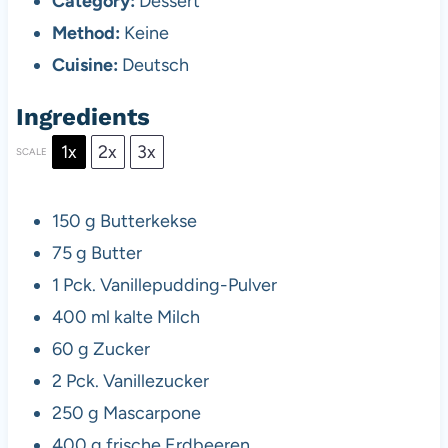
Category:
Dessert
Method:
Keine
Cuisine:
Deutsch
Ingredients
1x
2x
3x
SCALE
150 g
Butterkekse
75 g
Butter
1
Pck. Vanillepudding-Pulver
400
ml kalte Milch
60 g
Zucker
2
Pck. Vanillezucker
250 g
Mascarpone
400 g
frische Erdbeeren