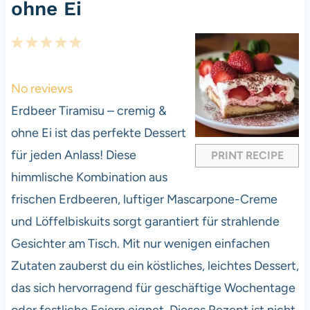
ohne Ei
1
2
3
4
5
S
S
S
S
S
t
t
t
t
t
No reviews
a
a
a
a
a
Erdbeer Tiramisu – cremig &
r
r
r
r
r
ohne Ei ist das perfekte Dessert
s
s
s
s
für jeden Anlass! Diese
PRINT RECIPE
himmlische Kombination aus
frischen Erdbeeren, luftiger Mascarpone-Creme
und Löffelbiskuits sorgt garantiert für strahlende
Gesichter am Tisch. Mit nur wenigen einfachen
Zutaten zauberst du ein köstliches, leichtes Dessert,
das sich hervorragend für geschäftige Wochentage
oder festliche Feiern eignet. Dieses Rezept ist nicht