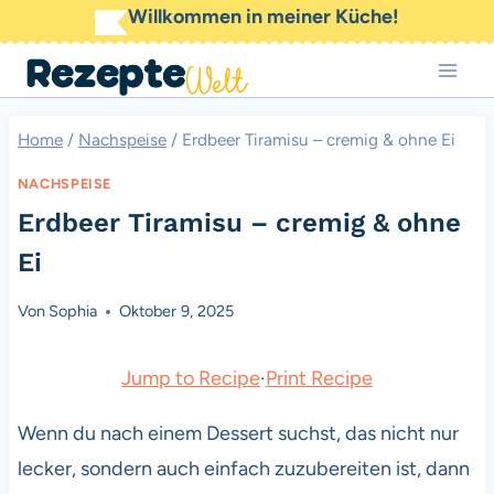
Zum
Willkommen in meiner Küche!
Inhalt
springen
Home
/
Nachspeise
/
Erdbeer Tiramisu – cremig & ohne Ei
NACHSPEISE
Erdbeer Tiramisu – cremig & ohne
Ei
Von
Sophia
Oktober 9, 2025
Jump to Recipe
·
Print Recipe
Wenn du nach einem Dessert suchst, das nicht nur
lecker, sondern auch einfach zuzubereiten ist, dann