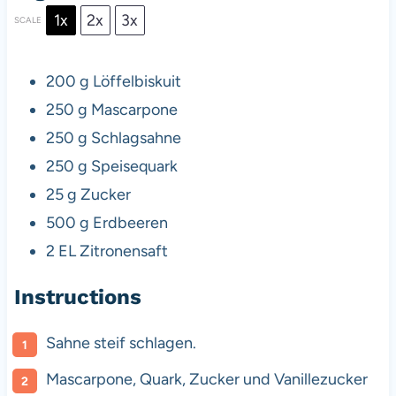
1x
2x
3x
SCALE
200 g
Löffelbiskuit
250 g
Mascarpone
250 g
Schlagsahne
250 g
Speisequark
25 g
Zucker
500 g
Erdbeeren
2
EL Zitronensaft
Instructions
Sahne steif schlagen.
Mascarpone, Quark, Zucker und Vanillezucker