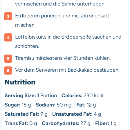
vermischen und die Sahne unterheben.
Erdbeeren pürieren und mit Zitronensaft
mischen.
Löffelbiskuits in die Erdbeersoße tauchen und
schichten.
Tiramisu mindestens vier Stunden kühlen.
Vor dem Servieren mit Backkakao bestäuben.
Nutrition
Serving Size:
1 Portion
Calories:
230 kcal
Sugar:
18 g
Sodium:
50 mg
Fat:
12 g
Saturated Fat:
7 g
Unsaturated Fat:
4 g
Trans Fat:
0 g
Carbohydrates:
27 g
Fiber:
1 g